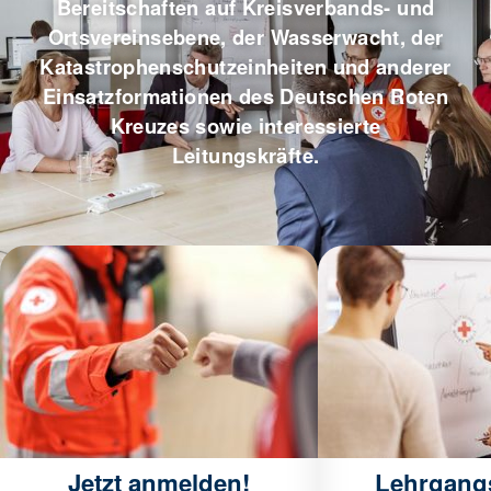
Bereitschaften auf Kreisverbands- und
Ortsvereinsebene, der Wasserwacht, der
Katastrophenschutzeinheiten und anderer
Einsatzformationen des Deutschen Roten
Kreuzes sowie interessierte
Leitungskräfte.
Jetzt anmelden!
Lehrgangs