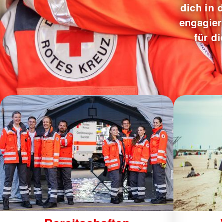
dich in
engagie
für d