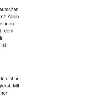
Deutschen
t: Allein
erinnen
ht, dem
in
ist
n
u dich in
erst: Mit
chen