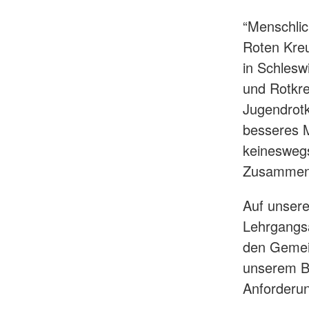
“Menschlic
Roten Kreu
in Schlesw
und Rotkre
Jugendrotk
besseres M
keineswegs
Zusammenh
Auf unsere
Lehrgangsa
den Gemein
unserem Bi
Anforderun