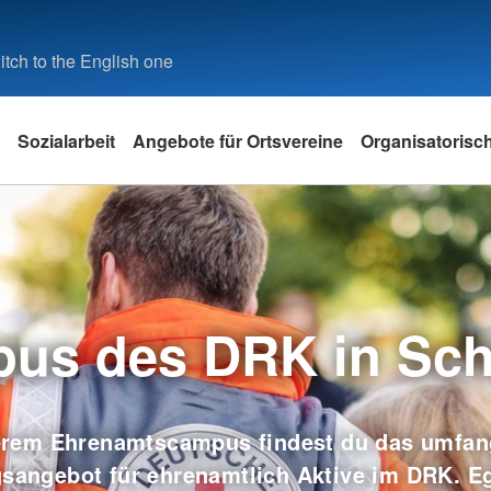
tch to the English one
Sozialarbeit
Angebote für Ortsvereine
Organisatorisc
us des DRK in Schl
erem Ehrenamtscampus findest du das umfan
sangebot für ehrenamtlich Aktive im DRK. Eg