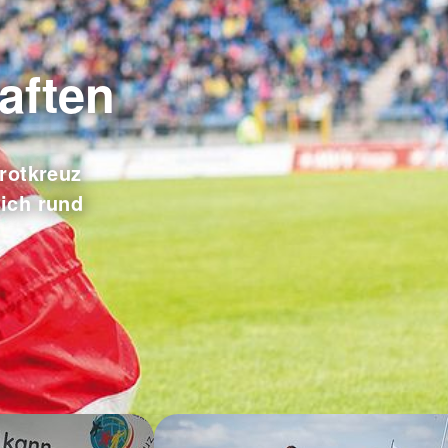
aften
rotkreuz
sich rund