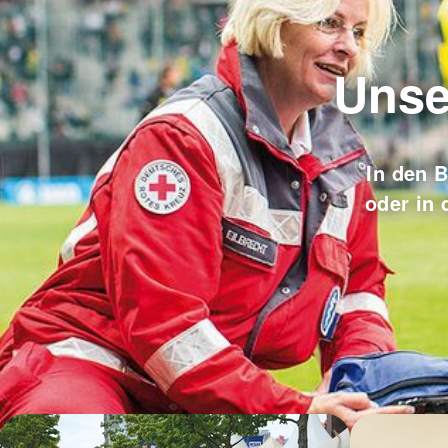
Unse
In den 
oder in 