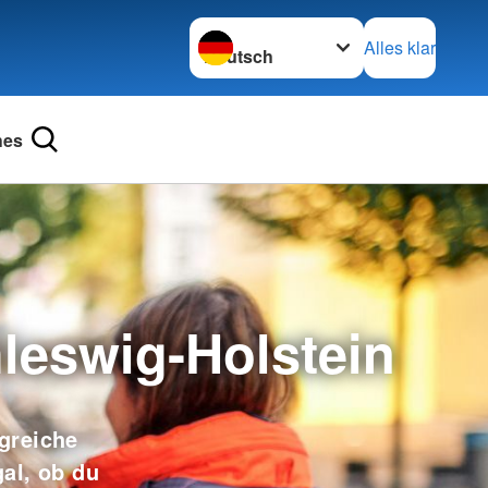
Sprache wechseln zu
Alles klar
hes
eswig-Holstein
greiche
al, ob du