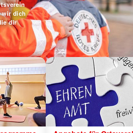
tsverein
wir dich
ie dir