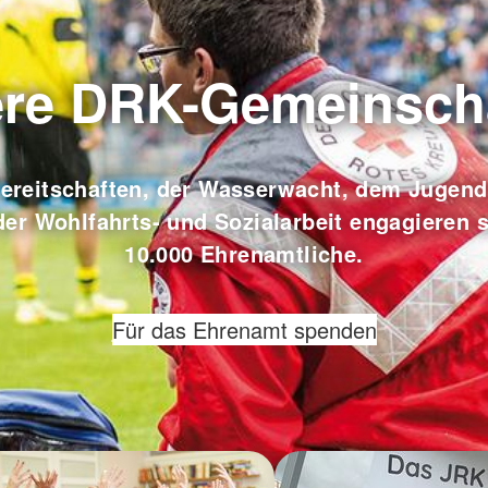
re DRK-Gemeinsch
Bereitschaften, der Wasserwacht, dem Jugend
der Wohlfahrts- und Sozialarbeit engagieren 
10.000 Ehrenamtliche.
Für das Ehrenamt spenden