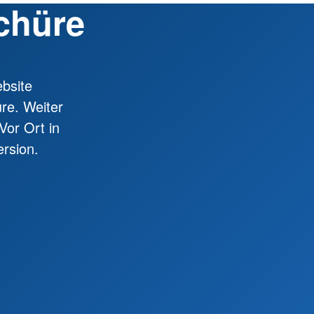
chüre
bsite
üre. Weiter
Vor Ort in
rsion.