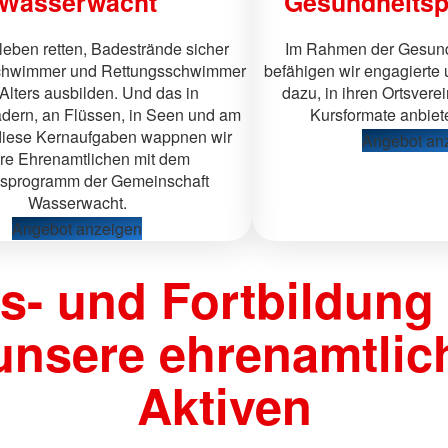
Wasserwacht
Gesundheits
eben retten, Badestrände sicher
Im Rahmen der Gesun
Schwimmer und Rettungsschwimmer
befähigen wir engagierte 
Alters ausbilden. Und das in
dazu, in ihren Ortsver
ern, an Flüssen, in Seen und am
Kursformate anbiet
diese Kernaufgaben wappnen wir
Angebot an
re Ehrenamtlichen mit dem
gsprogramm der Gemeinschaft
Wasserwacht.
Angebot anzeigen
s- und Fortbildung 
unsere ehrenamtlic
Aktiven