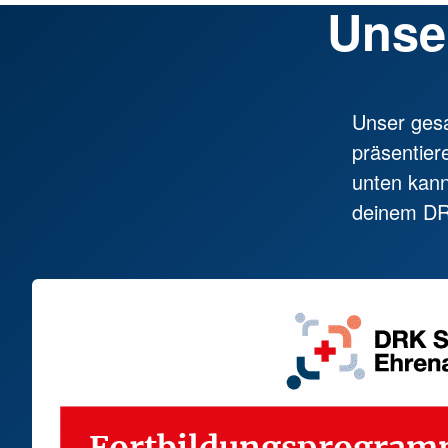
Unse
Unser gesa
präsentier
unten kann
deinem DRK