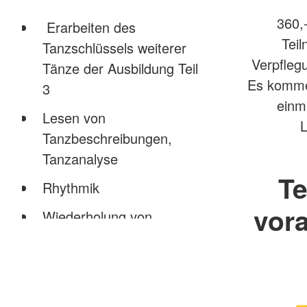
360,-
Erarbeiten des
Teil
Tanzschlüssels weiterer
Verpfleg
Tänze der Ausbildung Teil
Es komme
3
einm
Lesen von
L
Tanzbeschreibungen,
Tanzanalyse
Te
Rhythmik
vor
Wiederholung von
Schritten, Tanzfiguren und
Tänzen aus dem Grund-
und Aufbaulehrgang
Varianten zu Tänzen