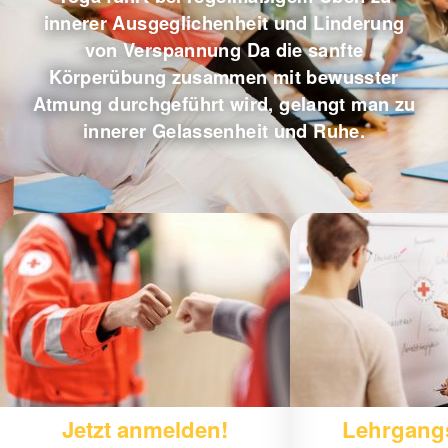
innerer Ausgeglichenheit und Linderung
von Verspannung Da die sanfte
Körperübung zusammen mit bewusster
Atmung durchgeführt wird, gelangt man zu
innerer Gelassenheit und Ruhe.
Jetzt anmelden!
Lehrgangs