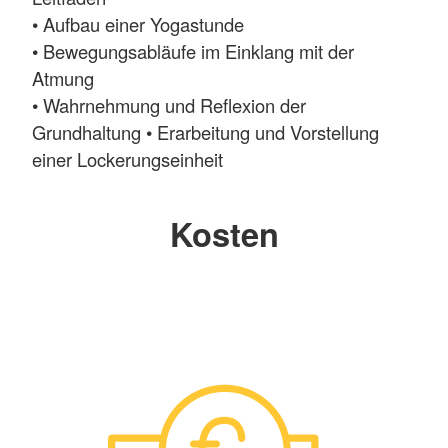
• Aufbau einer Yogastunde
• Bewegungsabläufe im Einklang mit der
Atmung
• Wahrnehmung und Reflexion der
Grundhaltung • Erarbeitung und Vorstellung
einer Lockerungseinheit
• Haltungs- und Bewegungsbeobachtung
• Körperwahrnehmung
Kosten
• Ruhelage/Ruhehaltung
• Krokodilübungen
• Sensibilisierung der Sinne spez. Geruchssinn
• Yoga auf dem Stuhl
• Grundlagen der Anatomie - Aufbau und
Funktion der Knochen, Gelenke und Muskulatur
Mehr anzeigen