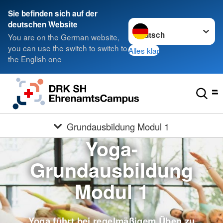
Sie befinden sich auf der
Sprache wechseln zu
deutschen Website
You are on the German website,
you can use the switch to switch to
Alles klar
the English one
Grundausbildung Modul 1
Yoga-
Grundausbildung
Modul 1
Yoga führt bei regelmäßigem Üben zu