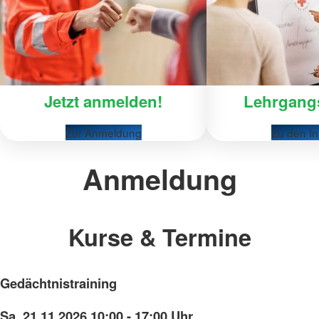
Jetzt anmelden!
Lehrgangs
Zur Anmeldung
Zu den In
Anmeldung
Kurse & Termine
Gedächtnistraining
Sa. 21.11.2026 10:00 - 17:00 Uhr