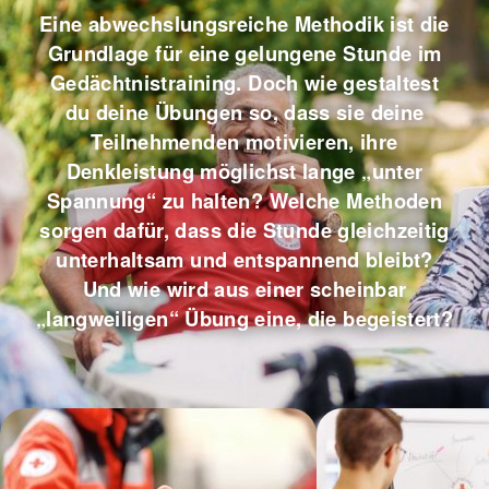
Eine abwechslungsreiche Methodik ist die
Grundlage für eine gelungene Stunde im
Gedächtnistraining. Doch wie gestaltest
du deine Übungen so, dass sie deine
Teilnehmenden motivieren, ihre
Denkleistung möglichst lange „unter
Spannung“ zu halten? Welche Methoden
sorgen dafür, dass die Stunde gleichzeitig
unterhaltsam und entspannend bleibt?
Und wie wird aus einer scheinbar
„langweiligen“ Übung eine, die begeistert?