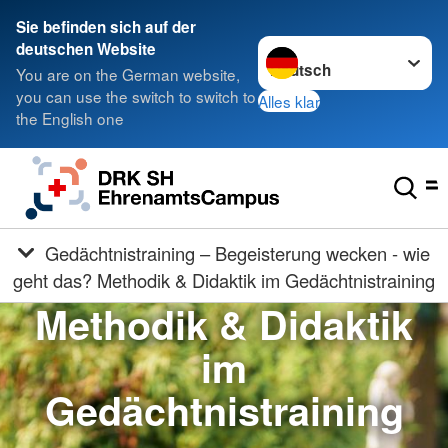
Sie befinden sich auf der
Sprache wechseln zu
deutschen Website
You are on the German website,
you can use the switch to switch to
Alles klar
the English one
Gedächtnistraining – Begeisterung wecken - wie
geht das? Methodik & Didaktik im Gedächtnistraining
Methodik & Didaktik
im
Gedächtnistraining