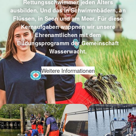
Rettungsschwimmer jeden Alters
ausbilden. Und das in Schwimmbädern, an
Flüssen, in Seen und am Meer. Für diese
Kernaufgaben wappnen wir unsere
Ehrenamtlichen mit dem
Bildungsprogramm der Gemeinschaft
Wasserwacht.
Weitere Informationen