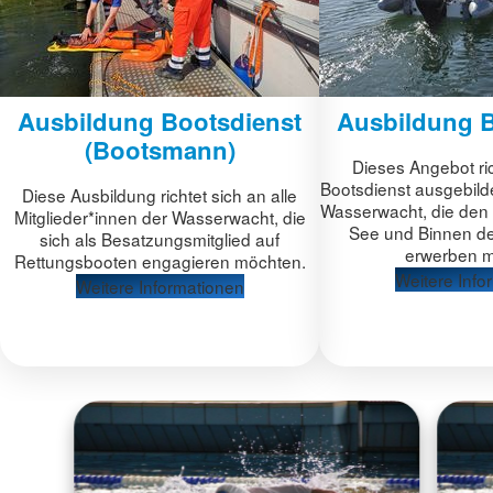
Ausbildung Bootsdienst
Ausbildung B
(Bootsmann)
Dieses Angebot ric
Bootsdienst ausgebild
Diese Ausbildung richtet sich an alle
Wasserwacht, die den 
Mitglieder*innen der Wasserwacht, die
See und Binnen d
sich als Besatzungsmitglied auf
erwerben m
Rettungsbooten engagieren möchten.
Weitere Info
Weitere Informationen