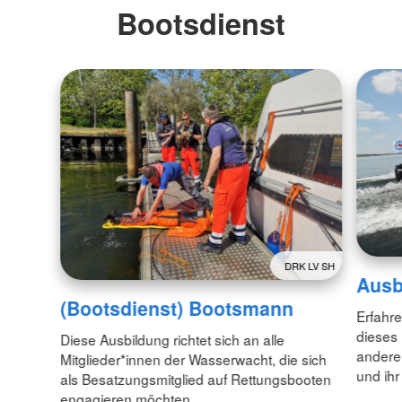
Bootsdienst
DRK LV SH
Ausb
(Bootsdienst) Bootsmann
Erfahr
dieses
Diese Ausbildung richtet sich an alle
andere 
Mitglieder*innen der Wasserwacht, die sich
und ihr
als Besatzungsmitglied auf Rettungsbooten
engagieren möchten.