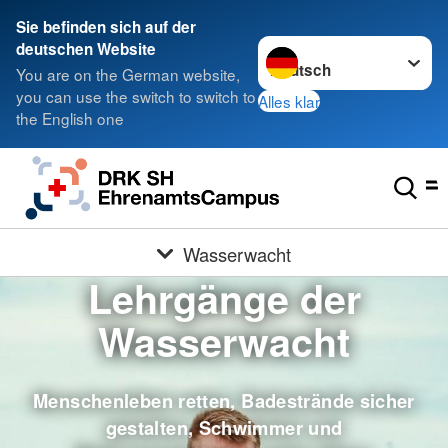
Sie befinden sich auf der
Sprache wechseln zu
deutschen Website
You are on the German website,
you can use the switch to switch to
Alles klar
the English one
Wasserwacht
Lehrgänge der
Wasserwacht
Menschenleben retten, Badestrände sicher
gestalten, Schwimmer und