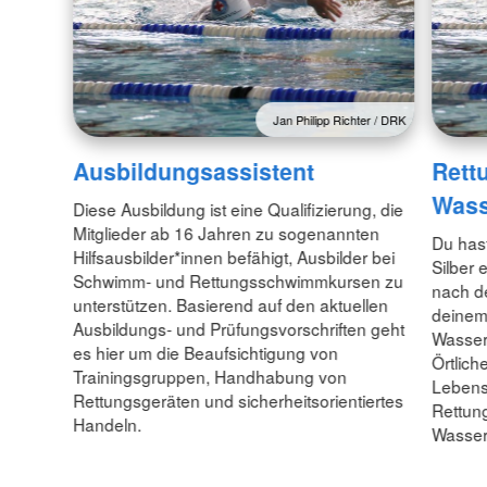
Jan Philipp Richter / DRK
Ausbildungsassistent
Rett
Wass
Diese Ausbildung ist eine Qualifizierung, die
Mitglieder ab 16 Jahren zu sogenannten
Du has
Hilfsausbilder*innen befähigt, Ausbilder bei
Silber 
Schwimm- und Rettungsschwimmkursen zu
nach d
unterstützen. Basierend auf den aktuellen
deinem 
Ausbildungs- und Prüfungsvorschriften geht
Wasserw
es hier um die Beaufsichtigung von
Örtlic
Trainingsgruppen, Handhabung von
Lebensj
Rettungsgeräten und sicherheitsorientiertes
Rettun
Handeln.
Wasserr